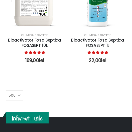
CHIMICALE DIVERSE
CHIMICALE DIVERSE
Bioactivator Fosa Septica
Bioactivator Fosa Septica
FOSASEPT 10L
FOSASEPT 1L
5.00
out of 5
5.00
out of 5
169,00
lei
22,00
lei
Informatii Utile