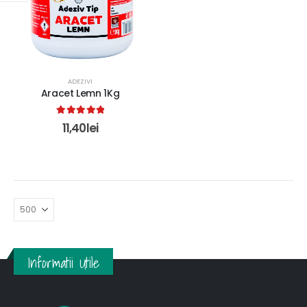
ADEZIVI
Aracet Lemn 1Kg
5.00
out of 5
11,40
lei
Informatii Utile