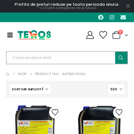
Profita de preturi reduse pe toata perioada anului.
* La toate categoriile de produse
0
SHOP
PRODUCT TAG -
ANTIMUCEGAI