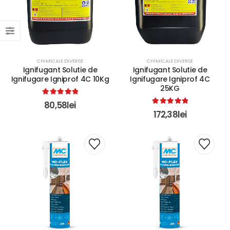
CHIMICALE DIVERSE
CHIMICALE DIVERSE
Ignifugant Solutie de
Ignifugant Solutie de
Ignifugare Igniprof 4C 10Kg
Ignifugare Igniprof 4C
25KG
5.00
out of 5
80,58
lei
5.00
out of 5
172,38
lei