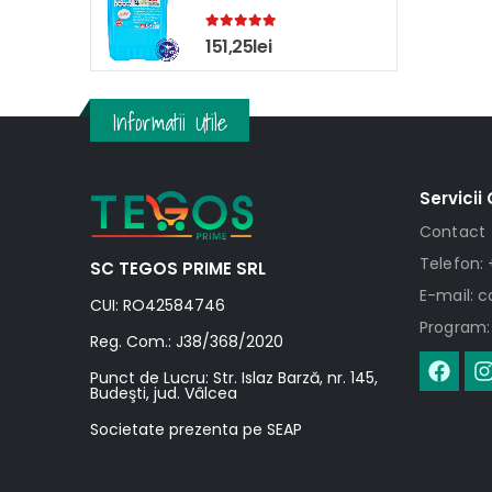
5.00
out of 5
151,25
lei
Informatii Utile
Servicii 
Contact
Telefon: 
SC TEGOS PRIME SRL
E-mail: 
CUI: RO42584746
Program: 
Reg. Com.: J38/368/2020
Punct de Lucru: Str. Islaz Barză, nr. 145,
Budeşti, jud. Vâlcea
Societate prezenta pe SEAP