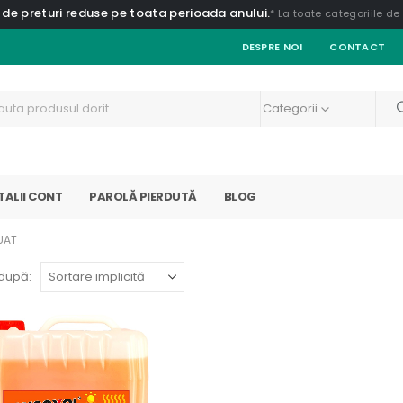
 de preturi reduse pe toata perioada anului.
* La toate categoriile d
DESPRE NOI
CONTACT
Categorii
TALII CONT
PAROLĂ PIERDUTĂ
BLOG
UAT
după: