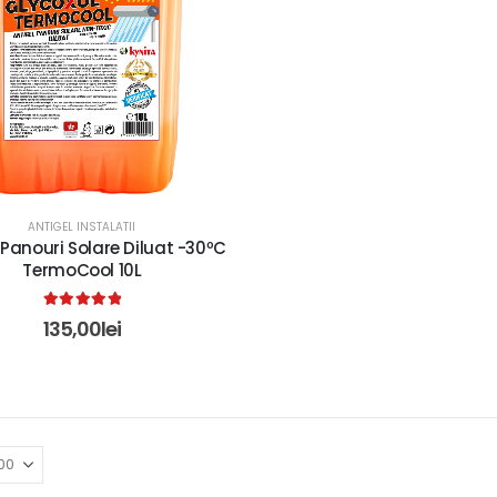
ANTIGEL INSTALATII
 Panouri Solare Diluat -30ºC
TermoCool 10L
5.00
out of 5
135,00
lei