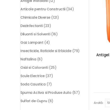
Antigel Instalatii
(12)
Articole pentru Constructii
(34)
Chimicale Diverse
(121)
Dezinfectanti
(23)
Diluanti si Solventi
(16)
Gaz Lampant
(4)
Insecticide, Raticide si Erbicide
(79)
Antigel
Naftalina
(6)
Oxizi si Coloranti
(25)
Scule Electrice
(37)
Soda Caustica
(7)
Spuma Activa si Produse Auto
(57)
Sulfat de Cupru
(6)
Arată: