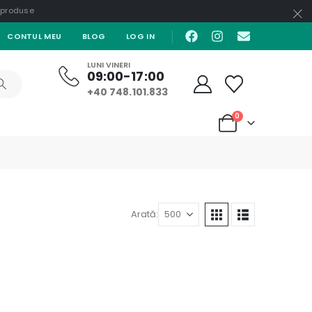
e produse
CONTUL MEU
BLOG
LOG IN
LUNI VINERI
09:00-17:00
+40 748.101.833
0
Arată: