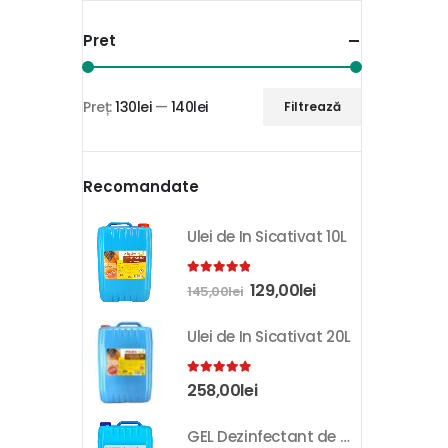
Pret
Preț:
130lei
—
140lei
Filtrează
Recomandate
Ulei de In Sicativat 10L
4.81
out of 5
129,00
lei
145,00
lei
Ulei de In Sicativat 20L
5.00
out of 5
258,00
lei
GEL Dezinfectant de Maini K-SEPT 10L