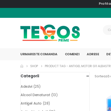
Profita
URMARESTE COMANDA
COMENZI
ADRESE
DE
SHOP
PRODUCT TAG -
ANTIGEL MOTOR G11 ALBAST
Categorii
Sortează 
Adezivi
(25)
Alcool Denaturat
(13)
Antigel Auto
(28)