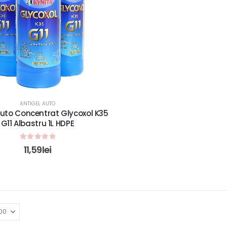
ANTIGEL AUTO
Auto Concentrat Glycoxol K35
G11 Albastru 1L HDPE
0
out of 5
11,59
lei