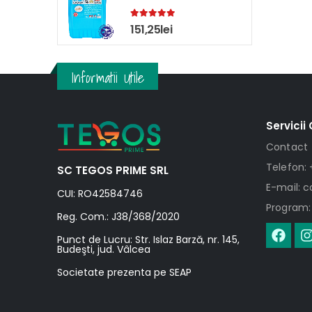
5.00
out of 5
151,25
lei
Informatii Utile
Servicii 
Contact
Telefon: 
SC TEGOS PRIME SRL
E-mail: 
CUI: RO42584746
Program: 
Reg. Com.: J38/368/2020
Punct de Lucru: Str. Islaz Barză, nr. 145,
Budeşti, jud. Vâlcea
Societate prezenta pe SEAP