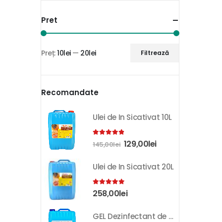
Pret
Preț:
10lei
—
20lei
Filtrează
Recomandate
Ulei de In Sicativat 10L
4.81
out of 5
129,00
lei
145,00
lei
Ulei de In Sicativat 20L
5.00
out of 5
258,00
lei
GEL Dezinfectant de Maini K-SEPT 10L