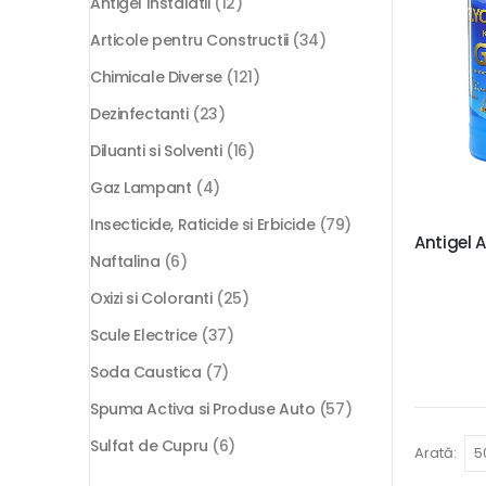
Antigel Instalatii
(12)
Articole pentru Constructii
(34)
Chimicale Diverse
(121)
Dezinfectanti
(23)
Diluanti si Solventi
(16)
Gaz Lampant
(4)
Insecticide, Raticide si Erbicide
(79)
Antigel 
Naftalina
(6)
Oxizi si Coloranti
(25)
Scule Electrice
(37)
Soda Caustica
(7)
Spuma Activa si Produse Auto
(57)
Sulfat de Cupru
(6)
Arată: