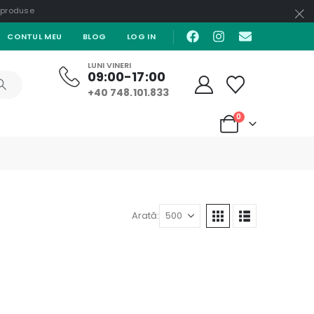
e produse
CONTUL MEU
BLOG
LOG IN
LUNI VINERI
09:00-17:00
+40 748.101.833
0
Arată: