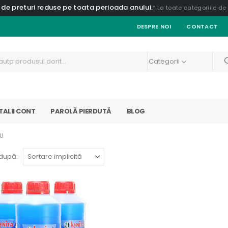
 de preturi reduse pe toata perioada anului.
* La toate categoriile d
DESPRE NOI
CONTACT
Categorii
TALII CONT
PAROLĂ PIERDUTĂ
BLOG
RU
după: