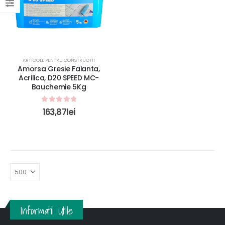
ARTICOLE PENTRU CONSTRUCTII
Amorsa Gresie Faianta,
Acrilica, D20 SPEED MC-
Bauchemie 5Kg
0
out of 5
163,87
lei
Informatii Utile