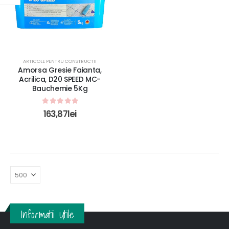
ARTICOLE PENTRU CONSTRUCTII
Amorsa Gresie Faianta,
Acrilica, D20 SPEED MC-
Bauchemie 5Kg
0
out of 5
163,87
lei
Informatii Utile