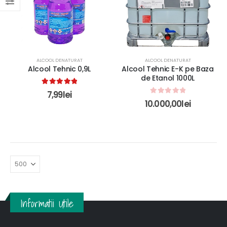
ALCOOL DENATURAT
ALCOOL DENATURAT
Alcool Tehnic 0,9L
Alcool Tehnic E-K pe Baza
de Etanol 1000L
5.00
out of 5
7,99
lei
0
out of 5
10.000,00
lei
Informatii Utile