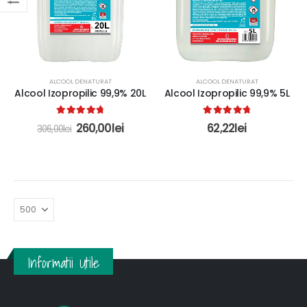
ALCOOL DENATURAT
ALCOOL DENATURAT
Alcool Izopropilic 99,9% 20L
Alcool Izopropilic 99,9% 5L
4.86
out of 5
4.88
out of 5
260,00
lei
62,22
lei
306,00
lei
Informatii Utile