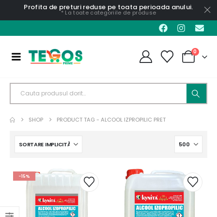
Profita de preturi reduse pe toata perioada anului.
* La toate categoriile de produse
0
SHOP
PRODUCT TAG -
ALCOOL IZPROPILIC PRET
-15%