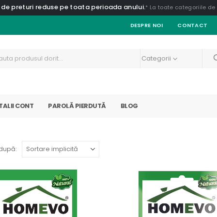
 de preturi reduse pe toata perioada anului.
* La toate categoriile d
DESPRE NOI
CONTACT
Categorii
TALII CONT
PAROLĂ PIERDUTĂ
BLOG
după: