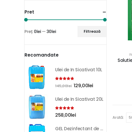
Pret
Preț:
0lei
—
30lei
Filtrează
Recomandate
I
Solut
Ulei de In Sicativat 10L
4.81
out of 5
129,00
lei
145,00
lei
Ulei de In Sicativat 20L
5.00
out of 5
258,00
lei
Arată:
GEL Dezinfectant de Maini K-SEPT 10L