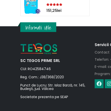
5.00
out of 5
151,25
lei
Informatii Utile
Servicii 
Contact
Telefon: 
SC TEGOS PRIME SRL
E-mail: 
CUI: RO42584746
Program: 
Reg. Com.: J38/368/2020
Punct de Lucru: Str. Islaz Barză, nr. 145,
Budeşti, jud. Vâlcea
Societate prezenta pe SEAP