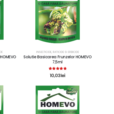
DE
INSECTICIDE, RATICIDE SI ERBICIDE
fi HOMEVO
Solutie Basicarea Frunzelor HOMEVO
7,5ml
5.00
out of 5
10,03
lei