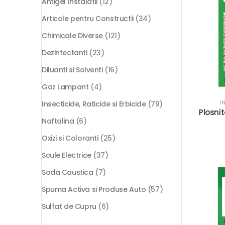
Antigel Instalatii
(12)
Articole pentru Constructii
(34)
Chimicale Diverse
(121)
Dezinfectanti
(23)
Diluanti si Solventi
(16)
Gaz Lampant
(4)
I
Insecticide, Raticide si Erbicide
(79)
Plosni
Naftalina
(6)
Oxizi si Coloranti
(25)
Scule Electrice
(37)
Soda Caustica
(7)
Spuma Activa si Produse Auto
(57)
Sulfat de Cupru
(6)