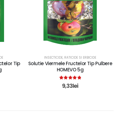
DE
INSECTICIDE, RATICIDE SI ERBICIDE
telor Tip
Solutie Viermele Fructelor Tip Pulbere
g
HOMEVO 5g
5.00
out of 5
9,33
lei