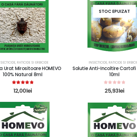
STOC EPUIZAT
NSECTICIDE, RATICIDE SI ERBICIDE
INSECTICIDE, RATICIDE SI ERBICI
ta Urat Mirositoare HOMEVO
Solutie Anti-Incoltire Carto
100% Natural 8ml
10ml
5.00
out of 5
0
out of 5
12,00
lei
25,93
lei