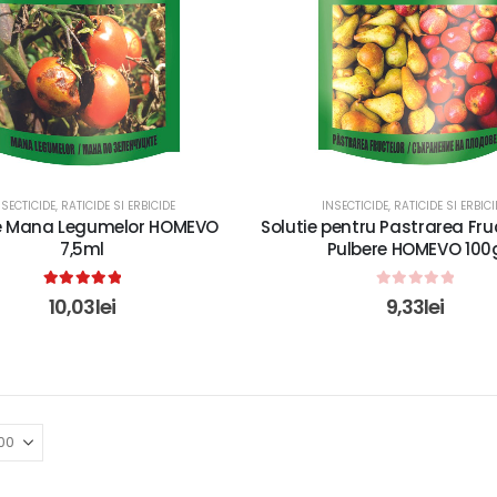
NSECTICIDE, RATICIDE SI ERBICIDE
INSECTICIDE, RATICIDE SI ERBICI
ie Mana Legumelor HOMEVO
Solutie pentru Pastrarea Fruc
7,5ml
Pulbere HOMEVO 100
5.00
out of 5
0
out of 5
10,03
lei
9,33
lei