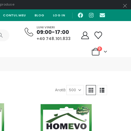
e produse
CONTUL MEU
BLOG
LOG IN
LUNI VINERI
09:00-17:00
+40 748.101.833
0
Arată: