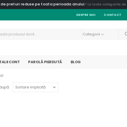
 de preturi reduse pe toata perioada anului.
* La toate categoriile d
DESPRE NOI
CONTACT
Categorii
TALII CONT
PAROLĂ PIERDUTĂ
BLOG
AM
după: