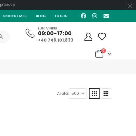
e produse
CONTUL MEU
BLOG
LOG IN
LUNI VINERI
09:00-17:00
+40 748.101.833
0
Arată: