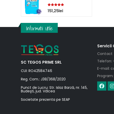
5.00
out of 5
151,25
lei
Informatii Utile
Servicii 
Contact
Telefon: 
SC TEGOS PRIME SRL
E-mail: 
CUI: RO42584746
Program: 
Reg. Com.: J38/368/2020
Punct de Lucru: Str. Islaz Barză, nr. 145,
Budeşti, jud. Vâlcea
Societate prezenta pe SEAP