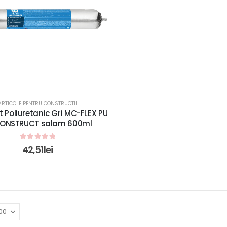
ARTICOLE PENTRU CONSTRUCTII
 Poliuretanic Gri MC-FLEX PU
CONSTRUCT salam 600ml
0
out of 5
42,51
lei