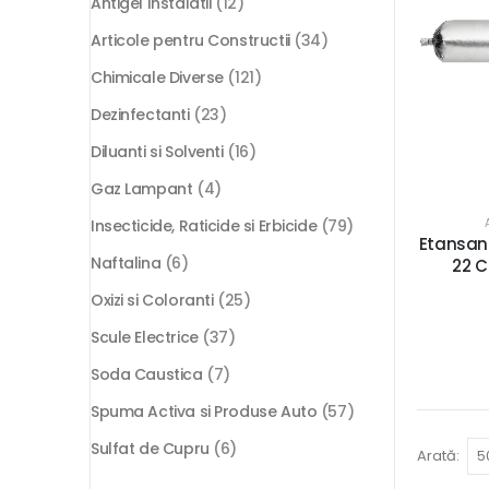
Antigel Instalatii
(12)
Articole pentru Constructii
(34)
Chimicale Diverse
(121)
Dezinfectanti
(23)
Diluanti si Solventi
(16)
Gaz Lampant
(4)
Insecticide, Raticide si Erbicide
(79)
Etansant
Naftalina
(6)
22 
Oxizi si Coloranti
(25)
Scule Electrice
(37)
Soda Caustica
(7)
Spuma Activa si Produse Auto
(57)
Sulfat de Cupru
(6)
Arată: