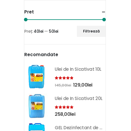
Pret
Preț:
40lei
—
50lei
Filtrează
Recomandate
Ulei de In Sicativat 10L
4.81
out of 5
129,00
lei
145,00
lei
Ulei de In Sicativat 20L
5.00
out of 5
258,00
lei
GEL Dezinfectant de Maini K-SEPT 10L