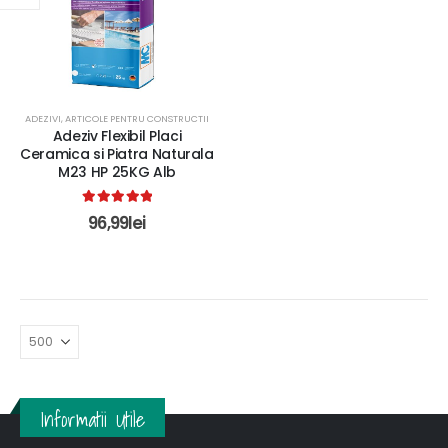
ADEZIVI
,
ARTICOLE PENTRU CONSTRUCTII
Adeziv Flexibil Placi
Ceramica si Piatra Naturala
M23 HP 25KG Alb
5.00
out of 5
96,99
lei
Informatii Utile