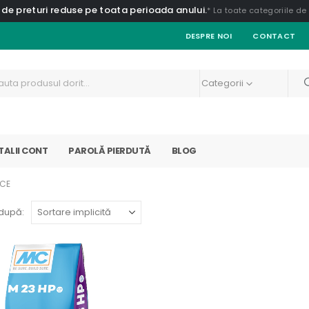
 de preturi reduse pe toata perioada anului.
* La toate categoriile d
DESPRE NOI
CONTACT
Categorii
TALII CONT
PAROLĂ PIERDUTĂ
BLOG
ICE
după: