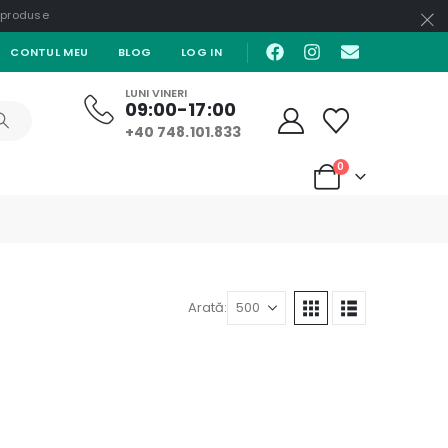
e produse
CONTUL MEU
BLOG
LOG IN
LUNI VINERI
09:00-17:00
+40 748.101.833
0
Arată: