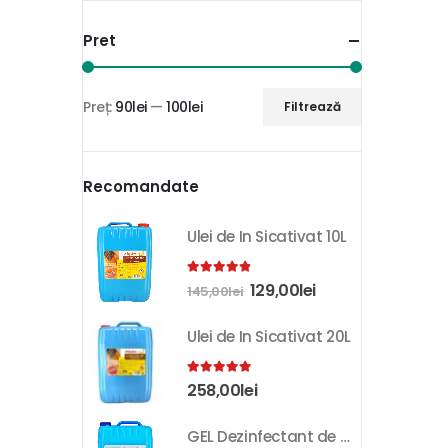
Pret
Preț:
90lei
—
100lei
Filtrează
Recomandate
Ulei de In Sicativat 10L
4.81
out of 5
129,00
lei
145,00
lei
Ulei de In Sicativat 20L
5.00
out of 5
258,00
lei
GEL Dezinfectant de Maini K-SEPT 10L