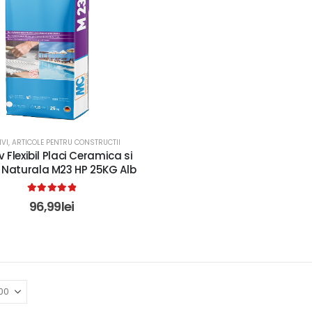
IVI
,
ARTICOLE PENTRU CONSTRUCTII
 Flexibil Placi Ceramica si
 Naturala M23 HP 25KG Alb
5.00
out of 5
96,99
lei