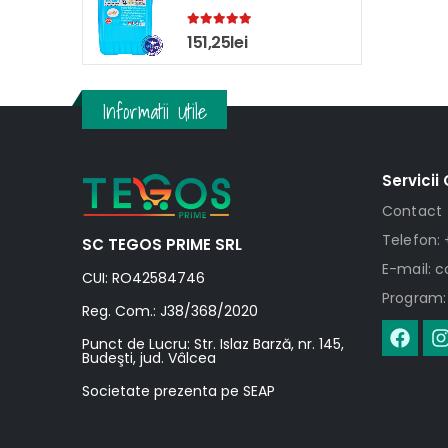
5.00
out of 5
151,25
lei
Informatii Utile
Servicii 
Contact
Telefon: 
SC TEGOS PRIME SRL
E-mail: 
CUI: RO42584746
Program: 
Reg. Com.: J38/368/2020
Punct de Lucru: Str. Islaz Barză, nr. 145,
Budeşti, jud. Vâlcea
Societate prezenta pe SEAP