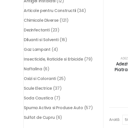
Antigel Instalatii
(12)
Articole pentru Constructii
(34)
Chimicale Diverse
(121)
Dezinfectanti
(23)
Diluanti si Solventi
(16)
Gaz Lampant
(4)
ADEZ
Insecticide, Raticide si Erbicide
(79)
Adeziv
Naftalina
(6)
Piatra
Oxizi si Coloranti
(25)
Scule Electrice
(37)
Soda Caustica
(7)
Spuma Activa si Produse Auto
(57)
Sulfat de Cupru
(6)
Arată: