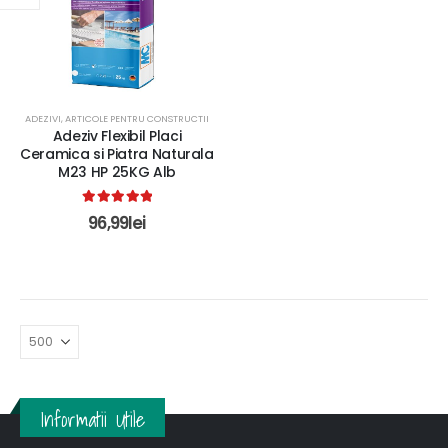
ADEZIVI
,
ARTICOLE PENTRU CONSTRUCTII
Adeziv Flexibil Placi
Ceramica si Piatra Naturala
M23 HP 25KG Alb
5.00
out of 5
96,99
lei
Informatii Utile