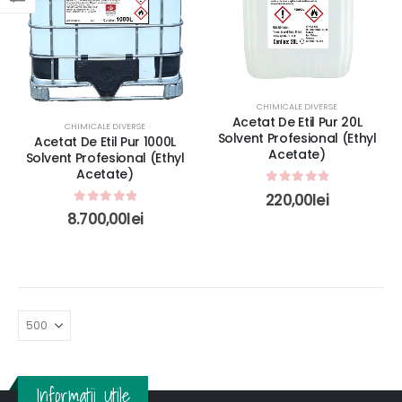
CHIMICALE DIVERSE
Acetat De Etil Pur 20L
CHIMICALE DIVERSE
Solvent Profesional (Ethyl
Acetat De Etil Pur 1000L
Acetate)
Solvent Profesional (Ethyl
Acetate)
0
out of 5
220,00
lei
0
out of 5
8.700,00
lei
Informatii Utile