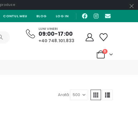
e produse
CONTUL MEU
BLOG
LOG IN
LUNI VINERI
09:00-17:00
+40 748.101.833
0
Arată: