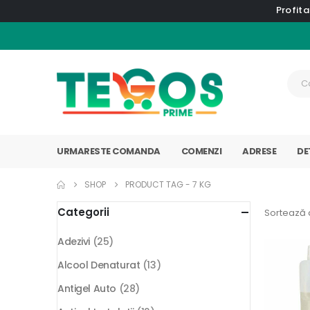
Profita
URMARESTE COMANDA
COMENZI
ADRESE
DE
SHOP
PRODUCT TAG -
7 KG
Categorii
Sortează 
Adezivi
(25)
Alcool Denaturat
(13)
Antigel Auto
(28)