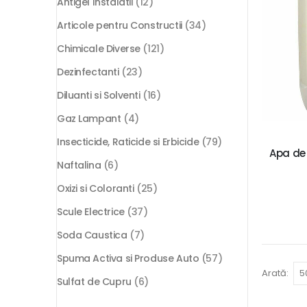
Antigel Instalatii
(12)
Articole pentru Constructii
(34)
Chimicale Diverse
(121)
Dezinfectanti
(23)
Diluanti si Solventi
(16)
Gaz Lampant
(4)
Insecticide, Raticide si Erbicide
(79)
Apa de 
Naftalina
(6)
Oxizi si Coloranti
(25)
Scule Electrice
(37)
Soda Caustica
(7)
Spuma Activa si Produse Auto
(57)
Arată:
Sulfat de Cupru
(6)