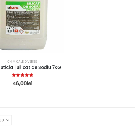
CHIMICALE DIVERSE
Sticla | Silicat de Sodiu 7KG
5.00
out of 5
46,00
lei