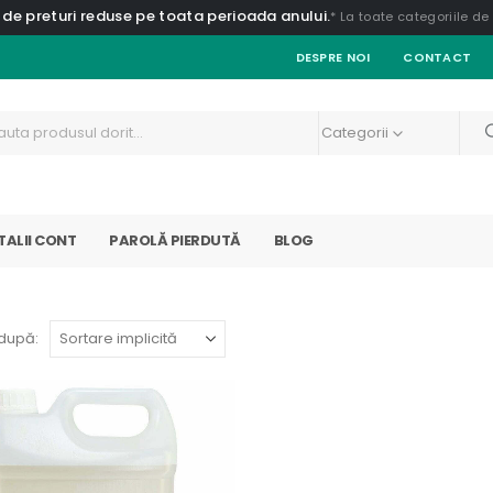
 de preturi reduse pe toata perioada anului.
* La toate categoriile d
DESPRE NOI
CONTACT
Categorii
TALII CONT
PAROLĂ PIERDUTĂ
BLOG
după: