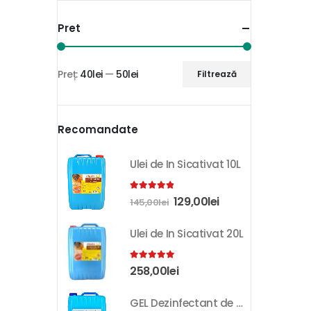
Pret
Preț:
40lei
—
50lei
Filtrează
Recomandate
Ulei de In Sicativat 10L
4.81
out of 5
129,00
lei
145,00
lei
Ulei de In Sicativat 20L
5.00
out of 5
258,00
lei
GEL Dezinfectant de Maini K-SEPT 10L