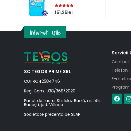
5.00
out of 5
151,25
lei
Informatii Utile
Servicii 
Contact
Telefon: 
SC TEGOS PRIME SRL
E-mail: 
CUI: RO42584746
Program: 
Reg. Com.: J38/368/2020
Punct de Lucru: Str. Islaz Barză, nr. 145,
Budeşti, jud. Vâlcea
Societate prezenta pe SEAP