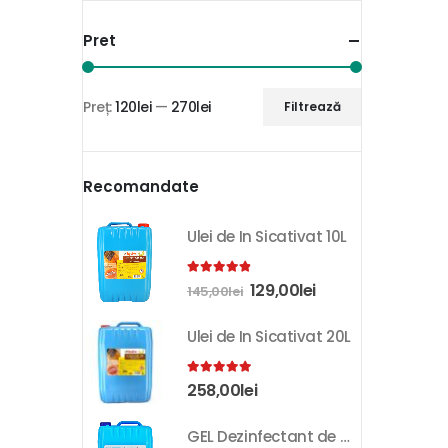
Pret
Preț:
120lei
—
270lei
Filtrează
Recomandate
Ulei de In Sicativat 10L
4.81
out of 5
129,00
lei
145,00
lei
Ulei de In Sicativat 20L
5.00
out of 5
258,00
lei
GEL Dezinfectant de Maini K-SEPT 10L