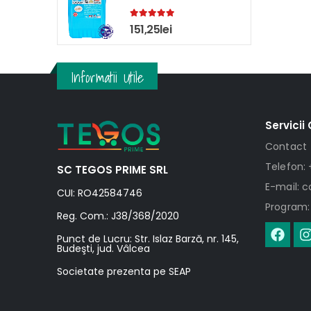
5.00
out of 5
151,25
lei
Informatii Utile
Servicii 
Contact
Telefon: 
SC TEGOS PRIME SRL
E-mail: 
CUI: RO42584746
Program: 
Reg. Com.: J38/368/2020
Punct de Lucru: Str. Islaz Barză, nr. 145,
Budeşti, jud. Vâlcea
Societate prezenta pe SEAP