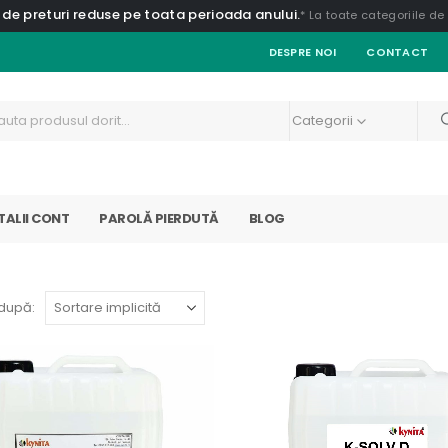
 de preturi reduse pe toata perioada anului.
* La toate categoriile d
DESPRE NOI
CONTACT
Categorii
TALII CONT
PAROLĂ PIERDUTĂ
BLOG
după: