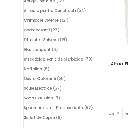
Antigel Instalatii
(12)
Articole pentru Constructii
(34)
Chimicale Diverse
(121)
Dezinfectanti
(23)
Diluanti si Solventi
(16)
Gaz Lampant
(4)
Insecticide, Raticide si Erbicide
(79)
Alcool E
Naftalina
(6)
Oxizi si Coloranti
(25)
Scule Electrice
(37)
Soda Caustica
(7)
Spuma Activa si Produse Auto
(57)
Arată:
Sulfat de Cupru
(6)