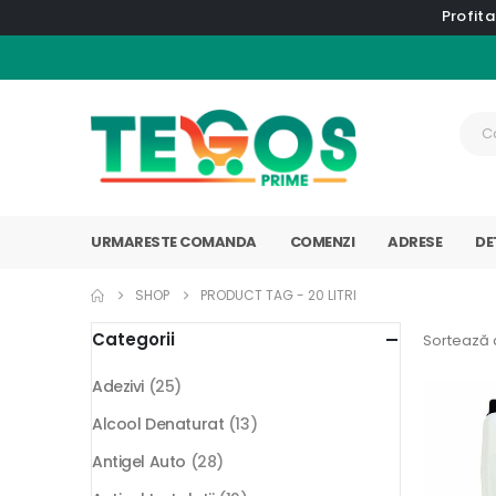
Profita
URMARESTE COMANDA
COMENZI
ADRESE
DE
SHOP
PRODUCT TAG -
20 LITRI
Categorii
Sortează 
Adezivi
(25)
Alcool Denaturat
(13)
Antigel Auto
(28)