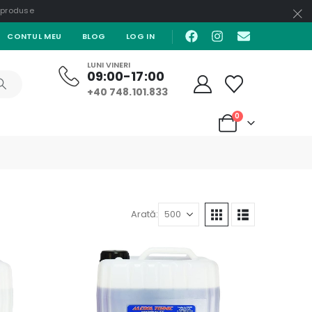
e produse
CONTUL MEU
BLOG
LOG IN
LUNI VINERI
09:00-17:00
+40 748.101.833
0
Arată: