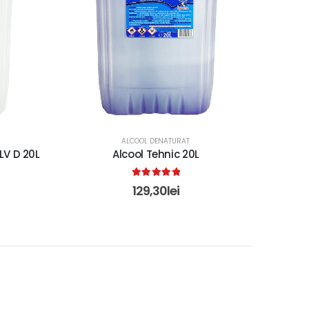
ALCOOL DENATURAT
LV D 20L
Alcool Tehnic 20L
5.00
out of 5
129,30
lei