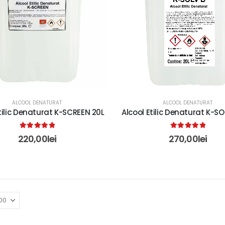
ALCOOL DENATURAT
ALCOOL DENATURAT
tilic Denaturat K-SCREEN 20L
Alcool Etilic Denaturat K-SO
5.00
out of 5
5.00
out of 5
220,00
lei
270,00
lei