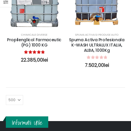
CHIMICALE DIVERSE
SPUMA ACTIVA SI PRODUSE AUTO
Propilenglicol Farmaceutic
Spuma Activa Profesionala
(PG) 1000 KG
K-WASH ULTRALUX ITALIA,
ALBA, 1000Kg
5.00
out of 5
22.385,00
lei
0
out of 5
7.502,00
lei
Informatii Utile