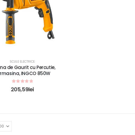
SCULE ELECTRICE
na de Gaurit cu Percutie,
rmasina, INGCO 850W
0
out of 5
205,59
lei