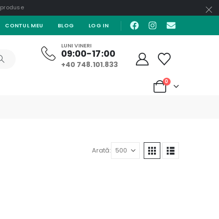
e produse
CONTUL MEU
BLOG
LOG IN
LUNI VINERI
09:00-17:00
+40 748.101.833
0
Arată: