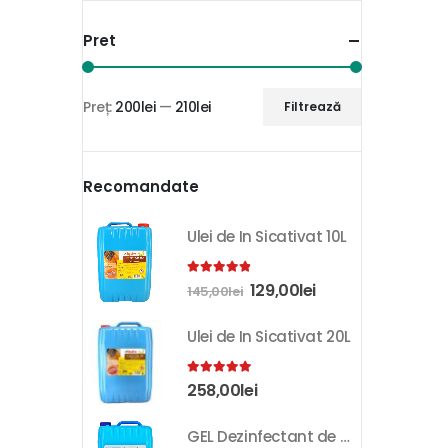
Pret
Preț:
200lei
—
210lei
Filtrează
Recomandate
Ulei de In Sicativat 10L
4.81
out of 5
129,00
lei
145,00
lei
Ulei de In Sicativat 20L
5.00
out of 5
258,00
lei
GEL Dezinfectant de Maini K-SEPT 10L