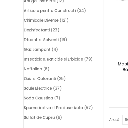
Antigel Instalatii
(12)
Articole pentru Constructii
(34)
Chimicale Diverse
(121)
Dezinfectanti
(23)
Diluanti si Solventi
(16)
Gaz Lampant
(4)
Insecticide, Raticide si Erbicide
(79)
Masi
Naftalina
(6)
Bo
Oxizi si Coloranti
(25)
Scule Electrice
(37)
Soda Caustica
(7)
Spuma Activa si Produse Auto
(57)
Sulfat de Cupru
(6)
Arată: