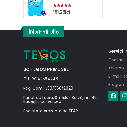
5.00
out of 5
151,25
lei
Informatii Utile
Servicii 
Contact
Telefon: 
SC TEGOS PRIME SRL
E-mail: 
CUI: RO42584746
Program: 
Reg. Com.: J38/368/2020
Punct de Lucru: Str. Islaz Barză, nr. 145,
Budeşti, jud. Vâlcea
Societate prezenta pe SEAP