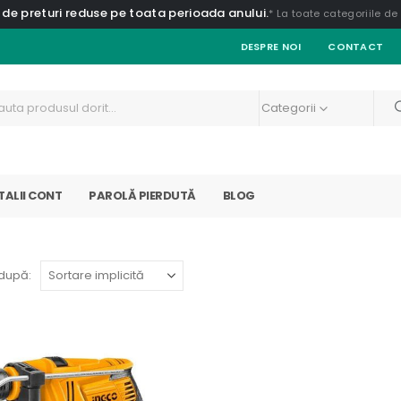
 de preturi reduse pe toata perioada anului.
* La toate categoriile d
DESPRE NOI
CONTACT
Categorii
TALII CONT
PAROLĂ PIERDUTĂ
BLOG
după: