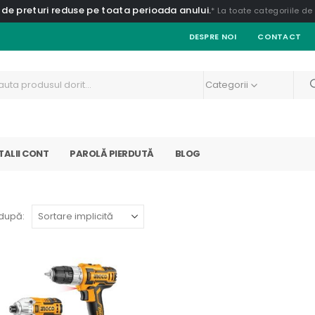
 de preturi reduse pe toata perioada anului.
* La toate categoriile d
DESPRE NOI
CONTACT
Categorii
TALII CONT
PAROLĂ PIERDUTĂ
BLOG
după: