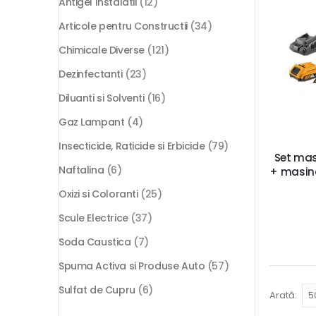
Antigel Instalatii
(12)
Articole pentru Constructii
(34)
Chimicale Diverse
(121)
Dezinfectanti
(23)
Diluanti si Solventi
(16)
Gaz Lampant
(4)
Insecticide, Raticide si Erbicide
(79)
Set mas
Naftalina
(6)
+ masina
Oxizi si Coloranti
(25)
Scule Electrice
(37)
Soda Caustica
(7)
Spuma Activa si Produse Auto
(57)
Sulfat de Cupru
(6)
Arată: