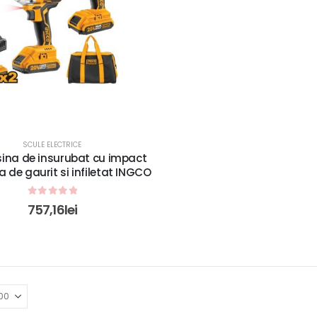
SCULE ELECTRICE
ina de insurubat cu impact
 de gaurit si infiletat INGCO
0
out of 5
757,16
lei