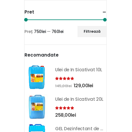
Pret
Preț:
750lei
—
760lei
Filtrează
Recomandate
Ulei de In Sicativat 10L
4.81
out of 5
129,00
lei
145,00
lei
Ulei de In Sicativat 20L
5.00
out of 5
258,00
lei
GEL Dezinfectant de Maini K-SEPT 10L