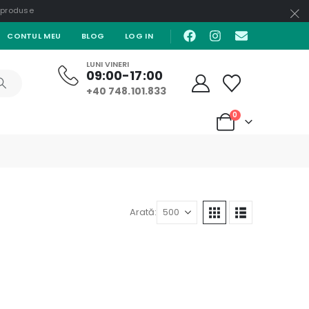
e produse
CONTUL MEU
BLOG
LOG IN
LUNI VINERI
09:00-17:00
+40 748.101.833
0
Arată: