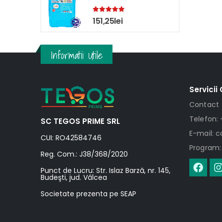
5.00
out of 5
151,25
lei
Informatii Utile
Servicii 
Contact
Telefon: 
SC TEGOS PRIME SRL
E-mail: 
CUI: RO42584746
Program: 
Reg. Com.: J38/368/2020
Punct de Lucru: Str. Islaz Barză, nr. 145,
Budeşti, jud. Vâlcea
Societate prezenta pe SEAP